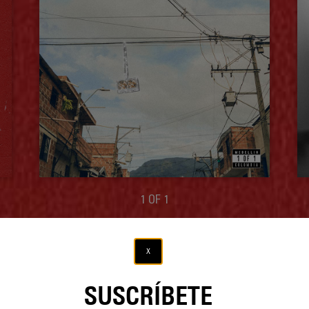
1 OF 1
x
SUSCRÍBETE