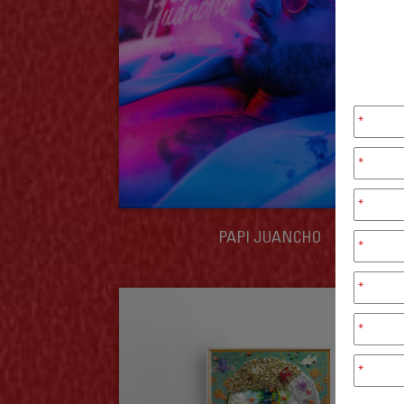
*
*
*
PAPI JUANCHO
*
*
*
*