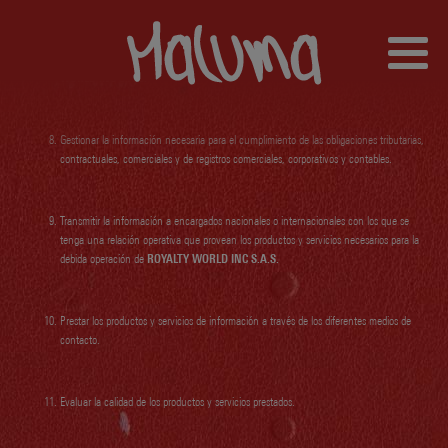
Presentar informes a entidades externas, que permitan dar cumplimiento a las
exigencias legales, contractuales y de análisis estadísticos requeridos a
ROYALTY
WORLD INC S.A.S.
Gestionar la información necesaria para el cumplimiento de las obligaciones tributarias,
contractuales, comerciales y de registros comerciales, corporativos y contables.
Transmitir la información a encargados nacionales o internacionales con los que se
tenga una relación operativa que provean los productos y servicios necesarios para la
debida operación de
ROYALTY WORLD INC S.A.S.
Prestar los productos y servicios de información a través de los diferentes medios de
contacto.
Evaluar la calidad de los productos y servicios prestados.