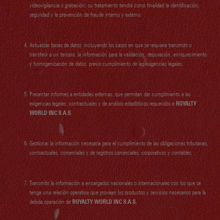
videovigilancia o grabación, su tratamiento tendrá como finalidad la identificación,
seguridad y la prevención de fraude interno y externo.
Actualizar bases de datos, incluyendo los casos en que se requiera transmitir o
transferir a un tercero, la información para la validación, depuración, enriquecimiento
y homogenización de datos, previo cumplimiento de las exigencias legales.
Presentar informes a entidades externas, que permitan dar cumplimiento a las
exigencias legales, contractuales y de análisis estadísticos requeridos a
ROYALTY
WORLD INC S.A.S.
Gestionar la información necesaria para el cumplimiento de las obligaciones tributarias,
contractuales, comerciales y de registros comerciales, corporativos y contables.
Transmitir la información a encargados nacionales o internacionales con los que se
tenga una relación operativa que provean los productos y servicios necesarios para la
debida operación de
ROYALTY WORLD INC S.A.S.