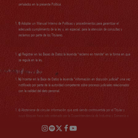
señalados en la presente Política.
f)
Adoptar un Manual Interno de Políticas y procedimientos para garantizar el
adecuado cumplimiento de la ley y, en especial, para la atención de consultas y
reclamos por parte de los Titulares.
g)
Registrar en las Bases de Datos la leyenda "reclamo en trámite" en la forma en que
se regula en la ley.
h)
Insertar en la Base de Datos la leyenda "información en discusión judicial" una vez
notificado por parte de la autoridad competente sobre procesos judiciales relacionados
con la calidad del dato personal.
i)
Abstenerse de circular información que esté siendo controvertida por el Titular y
cuyo bloqueo haya sido ordenado por la Superintendencia de Industria y Comercio o
por el responsable del tratamiento.