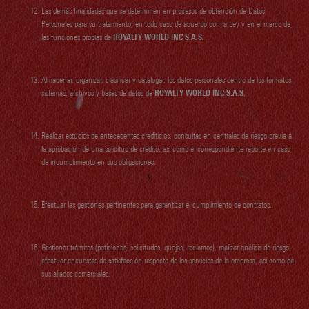
Las demás finalidades que se determinen en procesos de obtención de Datos
Personales para su tratamiento, en todo caso de acuerdo con la Ley y en el marco de
las funciones propias de
ROYALTY WORLD INC S.A.S.
Almacenar, organizar, clasificar y catalogar, los datos personales dentro de los formatos,
sistemas, archivos y bases de datos de
ROYALTY WORLD INC S.A.S.
Realizar estudios de antecedentes crediticios, consultas en centrales de riesgo previa a
la aprobación de una solicitud de crédito, así como el correspondiente reporte en caso
de incumplimiento en sus obligaciones.
Efectuar las gestiones pertinentes para garantizar el cumplimiento de contratos.
Gestionar trámites (peticiones, solicitudes, quejas, reclamos), realizar análisis de riesgo,
efectuar encuestas de satisfacción respecto de los servicios de la empresa, así como de
sus aliados comerciales.