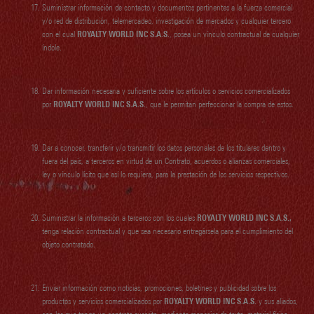
Suministrar información de contacto y documentos pertinentes a la fuerza comercial
y/o red de distribución, telemercadeo, investigación de mercados y cualquier tercero
con el cual
ROYALTY WORLD INC S.A.S.
, posea un vínculo contractual de cualquier
índole.
Dar información necesaria y suficiente sobre los artículos o servicios comercializados
por
ROYALTY WORLD INC S.A.S.
, que le permitan perfeccionar la compra de estos.
Dar a conocer, transferir y/o transmitir los datos personales de los titulares dentro y
fuera del país, a terceros en virtud de un Contrato, acuerdos o alianzas comerciales,
ley o vínculo lícito que así lo requiera, para la prestación de los servicios respectivos.
Suministrar la información a terceros con los cuales
ROYALTY WORLD INC S.A.S.
,
tenga relación contractual y que sea necesario entregársela para el cumplimiento del
objeto contratado.
Enviar información como noticias, promociones, boletines y publicidad sobre los
productos y servicios comercializados por
ROYALTY WORLD INC S.A.S.
y sus aliados,