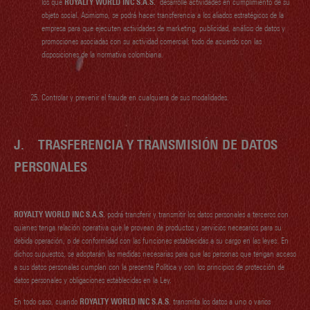
los que
ROYALTY WORLD INC S.A.S.
desarrolle actividades en cumplimiento de su
objeto social. Asimismo, se podrá hacer transferencia a los aliados estratégicos de la
empresa para que ejecuten actividades de marketing, publicidad, análisis de datos y
promociones asociadas con su actividad comercial; todo de acuerdo con las
disposiciones de la normativa colombiana.
Controlar y prevenir el fraude en cualquiera de sus modalidades.
J.
TRASFERENCIA Y TRANSMISIÓN DE DATOS
PERSONALES
ROYALTY WORLD INC S.A.S.
podrá transferir y transmitir los datos personales a terceros con
quienes tenga relación operativa que le provean de productos y servicios necesarios para su
debida operación, o de conformidad con las funciones establecidas a su cargo en las leyes. En
dichos supuestos, se adoptarán las medidas necesarias para que las personas que tengan acceso
a sus datos personales cumplan con la presente Política y con los principios de protección de
datos personales y obligaciones establecidas en la Ley.
En todo caso, cuando
ROYALTY WORLD INC S.A.S.
transmita los datos a uno o varios