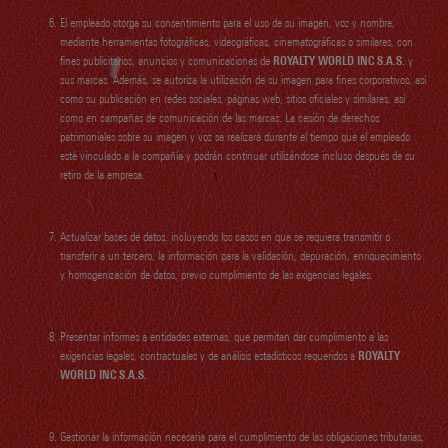
El empleado otorga su consentimiento para el uso de su imagen, voz y nombre,
mediante herramientas fotográficas, videográficas, cinematográficas o similares, con
fines publicitarios, anuncios y comunicaciones de
ROYALTY WORLD INC S.A.S.
y
sus marcas. Además, se autoriza la utilización de su imagen para fines corporativos, así
como su publicación en redes sociales, páginas web, sitios oficiales y similares, así
como en campañas de comunicación de las marcas. La cesión de derechos
patrimoniales sobre su imagen y voz se realizará durante el tiempo que el empleado
esté vinculado a la compañía y podrán continuar utilizándose incluso después de su
retiro de la empresa.
Actualizar bases de datos, incluyendo los casos en que se requiera transmitir o
transferir a un tercero, la información para la validación, depuración, enriquecimiento
y homogenización de datos, previo cumplimiento de las exigencias legales.
Presentar informes a entidades externas, que permitan dar cumplimiento a las
exigencias legales, contractuales y de análisis estadísticos requeridos a
ROYALTY
WORLD INC S.A.S.
Gestionar la información necesaria para el cumplimiento de las obligaciones tributarias,