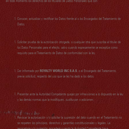
en todo momento los derechos de los titulares de Datos Personales que son:
Conocer, actualizar y rectificar los Datos frente al o los Encargados del Tratamiento de
Datos.
Solicitar prueba de la autorización otorgada, o cualquier otra que suscriba el titular de
los Datos Personales para el efecto, salvo cuando expresamente se exceptúe como
requisito para el Tratamiento de Datos de conformidad con la ley.
Ser informado por
ROYALTY WORLD INC S.A.S.
o el Encargado del Tratamiento,
previa solicitud, respecto del uso que se les ha dado a los datos.
Presentar ante la Autoridad Competente quejas por infracciones a lo dispuesto en la ley
y las demás normas que la modifiquen, sustituyan o adicionen.
Revocar la autorización y/o solicitar la supresión del dato cuando en el Tratamiento no
se respeten los principios, derechos y garantías constitucionales y legales. La
revocatoria y/o supresión procederá cuando la Autoridad Competente haya