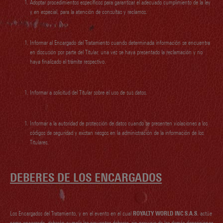
Adoptar procedimientos específicos para garantizar el adecuado cumplimiento de la ley
y en especial, para la atención de consultas y reclamos.
Informar al Encargado del Tratamiento cuando determinada información se encuentra
en discusión por parte del Titular, una vez se haya presentado la reclamación y no
haya finalizado el trámite respectivo.
Informar a solicitud del Titular sobre el uso de sus datos.
Informar a la autoridad de protección de datos cuando se presenten violaciones a los
códigos de seguridad y existan riesgos en la administración de la información de los
Titulares.
DEBERES DE LOS ENCARGADOS
Los Encargados del Tratamiento, y en el evento en el cual
ROYALTY WORLD INC S.A.S.
actúe