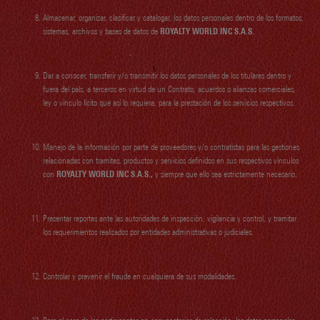
Almacenar, organizar, clasificar y catalogar, los datos personales dentro de los formatos,
sistemas, archivos y bases de datos de
ROYALTY WORLD INC S.A.S.
Dar a conocer, transferir y/o transmitir los datos personales de los titulares dentro y
fuera del país, a terceros en virtud de un Contrato, acuerdos o alianzas comerciales,
ley o vínculo lícito que así lo requiera, para la prestación de los servicios respectivos.
Manejo de la información por parte de proveedores y/o contratistas para las gestiones
relacionadas con tramites, productos y servicios definidos en sus respectivos vínculos
con
ROYALTY WORLD INC S.A.S.
,
y siempre que ello sea estrictamente necesario.
Presentar reportes ante las autoridades de inspección, vigilancia y control, y tramitar
los requerimientos realizados por entidades administrativas o judiciales.
Controlar y prevenir el fraude en cualquiera de sus modalidades.