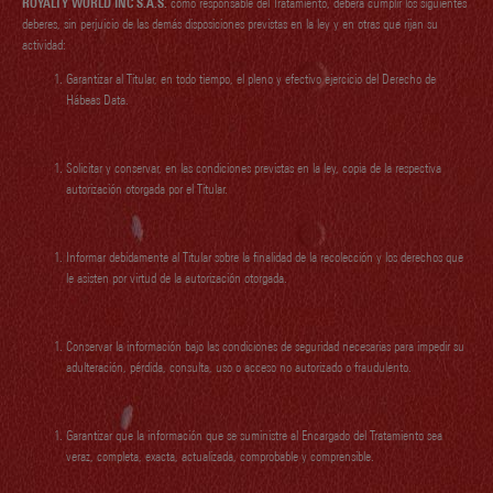
ROYALTY WORLD INC S.A.S.
como responsable del Tratamiento, deberá cumplir los siguientes
deberes, sin perjuicio de las demás disposiciones previstas en la ley y en otras que rijan su
actividad:
Garantizar al Titular, en todo tiempo, el pleno y efectivo ejercicio del Derecho de
Hábeas Data.
Solicitar y conservar, en las condiciones previstas en la ley, copia de la respectiva
autorización otorgada por el Titular.
Informar debidamente al Titular sobre la finalidad de la recolección y los derechos que
le asisten por virtud de la autorización otorgada.
Conservar la información bajo las condiciones de seguridad necesarias para impedir su
adulteración, pérdida, consulta, uso o acceso no autorizado o fraudulento.
Garantizar que la información que se suministre al Encargado del Tratamiento sea
veraz, completa, exacta, actualizada, comprobable y comprensible.