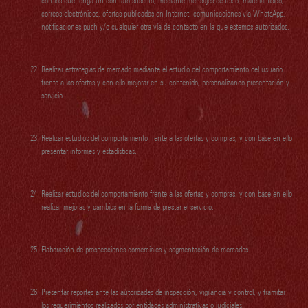
con los que tenga un contrato suscrito, mediante mensajes de texto, material físico,
correos electrónicos, ofertas publicadas en Internet, comunicaciones vía WhatsApp,
notificaciones push y/o cualquier otra vía de contacto en la que estemos autorizados.
Realizar estrategias de mercado mediante el estudio del comportamiento del usuario
frente a las ofertas y con ello mejorar en su contenido, personalizando presentación y
servicio.
Realizar estudios del comportamiento frente a las ofertas y compras, y con base en ello
presentar informes y estadísticas.
Realizar estudios del comportamiento frente a las ofertas y compras, y con base en ello
realizar mejoras y cambios en la forma de prestar el servicio.
Elaboración de prospecciones comerciales y segmentación de mercados.
Presentar reportes ante las autoridades de inspección, vigilancia y control, y tramitar
los requerimientos realizados por entidades administrativas o judiciales.