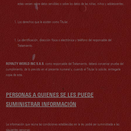
estas versen sobre datos sensibles o sobre los datos de las niñas, niños y adolescentes.
Los derechos que le asisten como Titular.
La identificación, dirección física o electrónica y teléfono del responsable del
Tratamiento.
ROYALTY WORLD INC S.A.S.
como responsable del Tratamiento, deberá conservar prueba del
cumplimiento, de lo previsto en el presente numeral y, cuando el Titular lo solicite, entregarle
copia de esta.
PERSONAS A QUIENES SE LES PUEDE
SUMINISTRAR INFORMACIÓN
La información que reúna las condiciones establecidas en la ley podrá ser suministrada a las
siguientes personas: