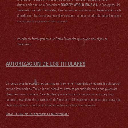
determinado que, en el Tratamiento
ROYALTY WORLD INC S.A.S.
o Encargados del
Tratamiento de Datos Personales, han incurrido en conductas contrarias a la ley y a la
Constitución. La revocatoria procederá siempre y cuando no exista la obligación legal o
contractual de conservar el dato personal.
Acceder en forma gratuita a los Datos Personales que hayan sido objeto de
Tratamiento.
AUTORIZACIÓN DE LOS TITULARES
Sin perjuicio de las excepciones previstas en la ley, en el Tratamiento se requiere la autorización
previa e informada del Titular, la cual deberá ser obtenida por cualquier medio que pueda ser
objeto de consulta posterior. Se entenderá que la autorización cumple con estos requisitos
cuando se manifieste (i) por escrito, (ii) de forma oral o (iii) mediante conductas inequívocas del
titular que permitan concluir de forma razonable que otorgó la autorización.
Casos En Que No Es Necesaria La Autorización
: