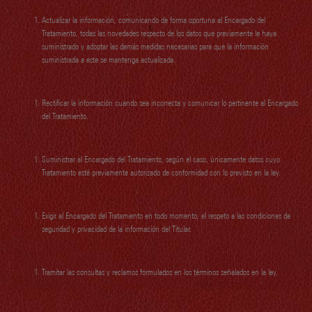
Actualizar la información, comunicando de forma oportuna al Encargado del
Tratamiento, todas las novedades respecto de los datos que previamente le haya
suministrado y adoptar las demás medidas necesarias para que la información
suministrada a este se mantenga actualizada.
Rectificar la información cuando sea incorrecta y comunicar lo pertinente al Encargado
del Tratamiento.
Suministrar al Encargado del Tratamiento, según el caso, únicamente datos cuyo
Tratamiento esté previamente autorizado de conformidad con lo previsto en la ley.
Exigir al Encargado del Tratamiento en todo momento, el respeto a las condiciones de
seguridad y privacidad de la información del Titular.
Tramitar las consultas y reclamos formulados en los términos señalados en la ley.