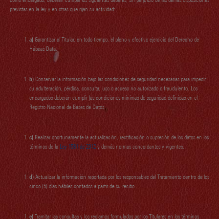
como encargado, deberán cumplir los siguientes deberes, sin perjuicio de las demás disposiciones
previstas en la ley y en otras que rijan su actividad:
a)
Garantizar al Titular, en todo tiempo, el pleno y efectivo ejercicio del Derecho de
Hábeas Data.
b)
Conservar la información bajo las condiciones de seguridad necesarias para impedir
su adulteración, pérdida, consulta, uso o acceso no autorizado o fraudulento. Los
encargados deberán cumplir las condiciones mínimas de seguridad definidas en el
Registro Nacional de Bases de Datos.
c)
Realizar oportunamente la actualización, rectificación o supresión de los datos en los
términos de la
Ley 1581 de 2012
y demás normas concordantes y vigentes.
d)
Actualizar la información reportada por los responsables del Tratamiento dentro de los
cinco (5) días hábiles contados a partir de su recibo.
e)
Tramitar las consultas y los reclamos formulados por los Titulares en los términos