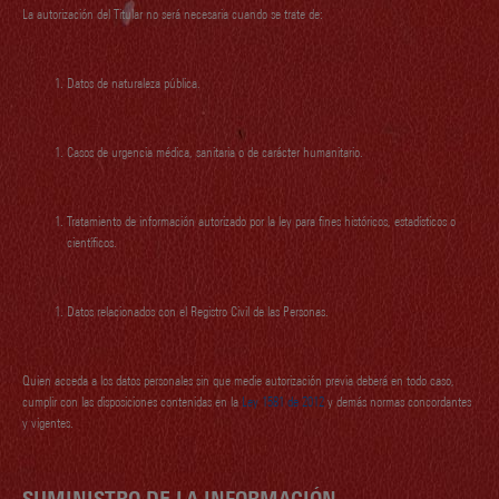
La autorización del Titular no será necesaria cuando se trate de:
Datos de naturaleza pública.
Casos de urgencia médica, sanitaria o de carácter humanitario.
Tratamiento de información autorizado por la ley para fines históricos, estadísticos o
científicos.
Datos relacionados con el Registro Civil de las Personas.
Quien acceda a los datos personales sin que medie autorización previa deberá en todo caso,
cumplir con las disposiciones contenidas en la
Ley 1581 de 2012
y demás normas concordantes
y vigentes.