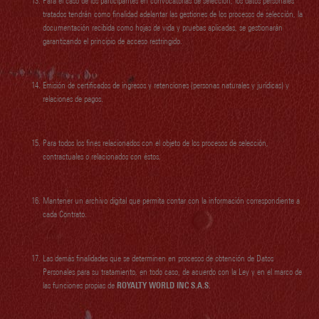
Para el caso de los participantes en convocatorias de selección, los datos personales
tratados tendrán como finalidad adelantar las gestiones de los procesos de selección, la
documentación recibida como hojas de vida y pruebas aplicadas, se gestionarán
garantizando el principio de acceso restringido.
Emisión de certificados de ingresos y retenciones (personas naturales y jurídicas) y
relaciones de pagos.
Para todos los fines relacionados con el objeto de los procesos de selección,
contractuales o relacionados con éstos.
Mantener un archivo digital que permita contar con la información correspondiente a
cada Contrato.
Las demás finalidades que se determinen en procesos de obtención de Datos
Personales para su tratamiento, en todo caso, de acuerdo con la Ley y en el marco de
las funciones propias de
ROYALTY WORLD INC S.A.S.