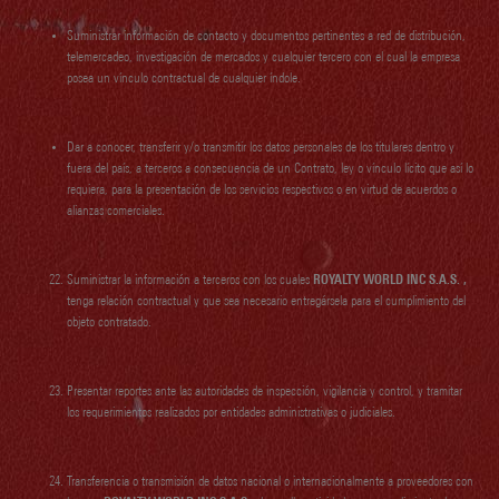
Suministrar información de contacto y documentos pertinentes a red de distribución,
telemercadeo, investigación de mercados y cualquier tercero con el cual la empresa
posea un vínculo contractual de cualquier índole.
Dar a conocer, transferir y/o transmitir los datos personales de los titulares dentro y
fuera del país, a terceros a consecuencia de un Contrato, ley o vínculo lícito que así lo
requiera, para la presentación de los servicios respectivos o en virtud de acuerdos o
alianzas comerciales.
Suministrar la información a terceros con los cuales
ROYALTY WORLD INC S.A.S.
,
tenga relación contractual y que sea necesario entregársela para el cumplimiento del
objeto contratado.
Presentar reportes ante las autoridades de inspección, vigilancia y control, y tramitar
los requerimientos realizados por entidades administrativas o judiciales.
Transferencia o transmisión de datos nacional o internacionalmente a proveedores con