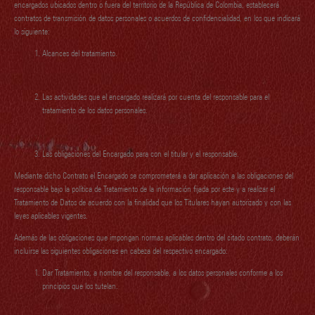
encargados ubicados dentro o fuera del territorio de la República de Colombia, establecerá
contratos de transmisión de datos personales o acuerdos de confidencialidad, en los que indicará
lo siguiente:
Alcances del tratamiento.
Las actividades que el encargado realizará por cuenta del responsable para el
tratamiento de los datos personales.
Las obligaciones del Encargado para con el titular y el responsable.
Mediante dicho Contrato el Encargado se comprometerá a dar aplicación a las obligaciones del
responsable bajo la política de Tratamiento de la información fijada por este y a realizar el
Tratamiento de Datos de acuerdo con la finalidad que los Titulares hayan autorizado y con las
leyes aplicables vigentes.
Además de las obligaciones que impongan normas aplicables dentro del citado contrato, deberán
incluirse las siguientes obligaciones en cabeza del respectivo encargado:
Dar Tratamiento, a nombre del responsable, a los datos personales conforme a los
principios que los tutelan.