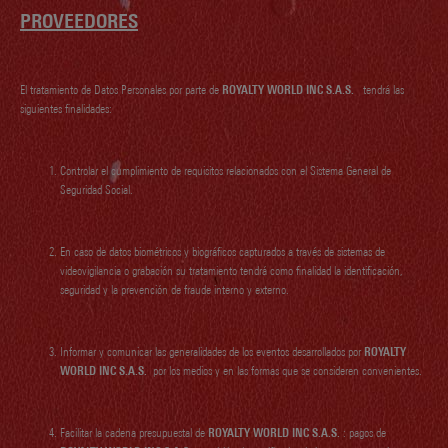
PROVEEDORES
El tratamiento de Datos Personales por parte de
ROYALTY WORLD INC S.A.S.
tendrá las
siguientes finalidades:
Controlar el cumplimiento de requisitos relacionados con el Sistema General de
Seguridad Social.
En caso de datos biométricos y biográficos capturados a través de sistemas de
videovigilancia o grabación su tratamiento tendrá como finalidad la identificación,
seguridad y la prevención de fraude interno y externo.
Informar y comunicar las generalidades de los eventos desarrollados por
ROYALTY
WORLD INC S.A.S.
por los medios y en las formas que se consideren convenientes.
Facilitar la cadena presupuestal de
ROYALTY WORLD INC S.A.S.
: pagos de