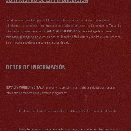
SUMINISTRO DE LA INFORMACIÓN
La información solicitada por los Titulares de información personal será suministrada
principalmente por medios electrónicos, o por cualquier otro solo si así lo requiere el Titular. La
información suministrada por
ROYALTY WORLD INC S.A.S.
será entregada sin barreras
técnicas que impidan su acceso; su contenido será de fácil lectura y tendrá que corresponder
en un todo a aquella que repose en la base de datos.
DEBER DE INFORMACIÓN
ROYALTY WORLD INC S.A.S.
, al momento de solicitar al Titular la autorización, deberá
informarle de manera clara y expresa lo siguiente:
El Tratamiento al cual serán sometidos sus datos personales y la finalidad de este.
El carácter facultativo de la respuesta a las preguntas que le sean hechas, cuando