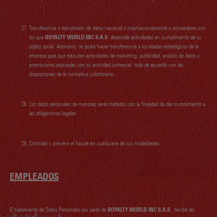
Transferencia o transmisión de datos nacional o internacionalmente a proveedores con
los que
ROYALTY WORLD INC S.A.S.
desarrolle actividades en cumplimiento de su
objeto social. Asimismo, se podrá hacer transferencia a los aliados estratégicos de la
empresa para que ejecuten actividades de marketing, publicidad, análisis de datos y
promociones asociadas con su actividad comercial; todo de acuerdo con las
disposiciones de la normativa colombiana.
Los datos personales de menores serán tratados con la finalidad de dar cumplimiento a
las obligaciones legales.
Controlar y prevenir el fraude en cualquiera de sus modalidades.
EMPLEADOS
El tratamiento de Datos Personales por parte de
ROYALTY WORLD INC S.A.S.
tendrá las