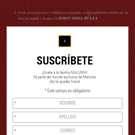
Enviar comunicaciones y notificaciones asociados a los procedimientos emitidos por las
áreas encargada y de apoyo de
ROYALTY WORLD INC S.A.S.
Actualizar bases de datos, incluyendo los casos en que se requiera transmitir o
x
transferir a un tercero, la información para la validación, depuración, enriquecimiento
y homogenización de datos, previo cumplimiento de las exigencias legales.
SUSCRÍBETE
Manejo de la información por parte de proveedores y/o contratistas para las gestiones
¡Únete a la familia MALUMA!
relacionadas con tramites y productos y servicios definidos en sus respectivos vínculos
Sé parte del mundo exclusivo de Maluma.
con la Empresa y siempre que ello sea estrictamente necesario.
¡No te quedes fuera!
*
Este campo es obligatorio
Presentar informes a entidades externas, que permitan dar cumplimiento a las
exigencias legales, contractuales y de análisis estadísticos requeridos a
ROYALTY
*
WORLD INC S.A.S.
*
Gestionar la información necesaria para el cumplimiento de las obligaciones tributarias,
*
contractuales, comerciales y de registros comerciales, corporativos y contables.