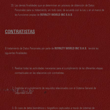
Las demás finalidades que se determinen en procesos de obtención de Datos
Personales para su tratamiento, en todo caso, de acuerdo con la Ley y en el marco de
las funciones propias de
ROYALTY WORLD INC S.A.S.
CONTRATISTAS
El tratamiento de Datos Personales por parte de
ROYALTY WORLD INC S.A.S.
tendrá las
siguientes finalidades:
Realizar todas las actividades necesarias para el cumplimiento de las diferentes etapas
contractuales en las relaciones con contratistas.
Controlar el cumplimiento de requisitos relacionados con el Sistema General de
Seguridad Social.
En caso de datos biométricos y biográficos capturados a través de sistemas de