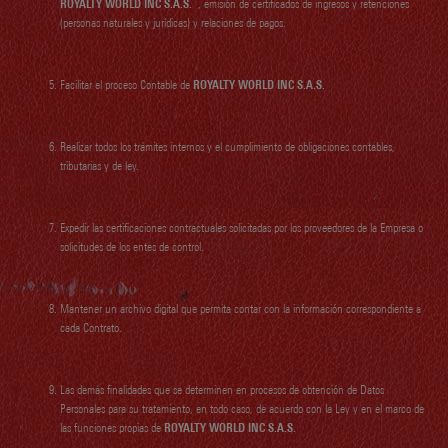
ROYALTY WORLD INC S.A.S.
, emisión de certificados de ingresos y retenciones
(personas naturales y jurídicas) y relaciones de pagos.
Facilitar el proceso Contable de
ROYALTY WORLD INC S.A.S.
Realizar todos los trámites internos y el cumplimiento de obligaciones contables,
tributarias y de ley.
Expedir las certificaciones contractuales solicitadas por los proveedores de la Empresa o
solicitudes de los entes de control.
Mantener un archivo digital que permita contar con la información correspondiente a
cada Contrato.
Las demás finalidades que se determinen en procesos de obtención de Datos
Personales para su tratamiento, en todo caso, de acuerdo con la Ley y en el marco de
las funciones propias de
ROYALTY WORLD INC S.A.S.