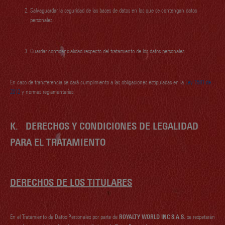
Salvaguardar la seguridad de las bases de datos en los que se contengan datos
personales.
Guardar confidencialidad respecto del tratamiento de los datos personales.
En caso de transferencia se dará cumplimiento a las obligaciones estipuladas en la
Ley 1581 de
2012
y normas reglamentarias.
K.
DERECHOS Y CONDICIONES DE LEGALIDAD
PARA EL TRATAMIENTO
DERECHOS DE LOS TITULARES
En el Tratamiento de Datos Personales por parte de
ROYALTY WORLD INC S.A.S.
se respetarán