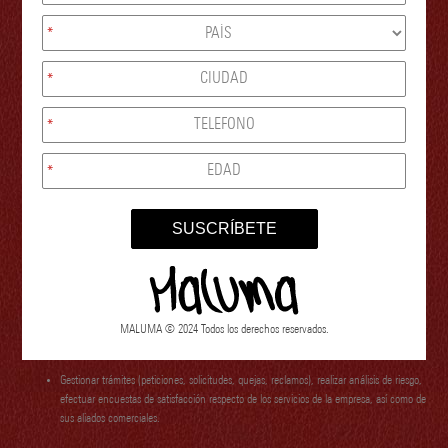
*
Transmitir la información a encargados nacionales o internacionales con los que se
tenga una relación operativa que provean los productos y servicios necesarios para la
*
debida operación de
ROYALTY WORLD INC S.A.S.
*
Prestar los productos y servicios de información a través de los diferentes medios de
*
contacto.
SUSCRÍBETE
Almacenar, organizar, clasificar y catalogar, los datos personales dentro de los formatos,
sistemas, archivos y bases de datos de
ROYALTY WORLD INC S.A.S.
Efectuar las gestiones pertinentes para garantizar el cumplimiento de contratos.
MALUMA © 2024 Todos los derechos reservados.
Gestionar trámites (peticiones, solicitudes, quejas, reclamos), realizar análisis de riesgo,
efectuar encuestas de satisfacción respecto de los servicios de la empresa, así como de
sus aliados comerciales.