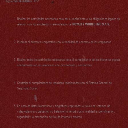
siguientes finalidades:
Realizar las actividades necesarias para dar cumplimiento a las obligaciones legales en
relación con los empleados y exempleados de
ROYALTY WORLD INC S.A.S.
Publicar el directorio corporativo con la finalidad de contacto de los empleados.
Realizar todas las actividades necesarias para el cumplimiento de las diferentes etapas
contractuales en las relaciones con proveedores y contratistas.
Controlar el cumplimiento de requisitos relacionados con el Sistema General de
Seguridad Social.
En caso de datos biométricos y biográficos capturados a través de sistemas de
videovigilancia o grabación su tratamiento tendrá como finalidad la identificación,
seguridad y la prevención de fraude interno y externo.