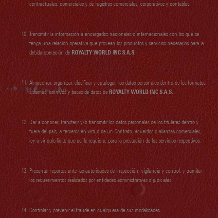
contractuales, comerciales y de registros comerciales, corporativos y contables.
Transmitir la información a encargados nacionales o internacionales con los que se
tenga una relación operativa que provean los productos y servicios necesarios para la
debida operación de
ROYALTY WORLD INC S.A.S.
Almacenar, organizar, clasificar y catalogar, los datos personales dentro de los formatos,
sistemas, archivos y bases de datos de
ROYALTY WORLD INC S.A.S.
Dar a conocer, transferir y/o transmitir los datos personales de los titulares dentro y
fuera del país, a terceros en virtud de un Contrato, acuerdos o alianzas comerciales,
ley o vínculo lícito que así lo requiera, para la prestación de los servicios respectivos.
Presentar reportes ante las autoridades de inspección, vigilancia y control, y tramitar
los requerimientos realizados por entidades administrativas o judiciales.
Controlar y prevenir el fraude en cualquiera de sus modalidades.