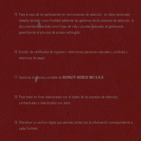
Para el caso de los participantes en convocatorias de selección, los datos personales
tratados tendrán como finalidad adelantar las gestiones de los procesos de selección, la
documentación recibida como hojas de vida y pruebas aplicadas se gestionarán
garantizando el principio de acceso restringido.
Emisión de certificados de ingresos y retenciones (personas naturales y jurídicas) y
relaciones de pagos.
Gestionar el proceso contable de
ROYALTY WORLD INC S.A.S.
Para todos los fines relacionados con el objeto de los procesos de selección,
contractuales o relacionados con éstos.
Mantener un archivo digital que permita contar con la información correspondiente a
cada Contrato.