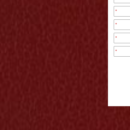
*
*
*
*