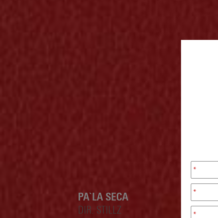
*
*
PA`LA SECA
DIR. STILLZ
*