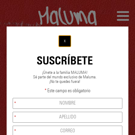
x
SUSCRÍBETE
TOUR /
DATES
¡Únete a la familia MALUMA!
Sé parte del mundo exclusivo de Maluma.
¡No te quedes fuera!
*
Este campo es obligatorio
THERE ARE NO UPCOMING
EVENTS.
*
PLEASE CHECK AGAIN LATER.
*
*