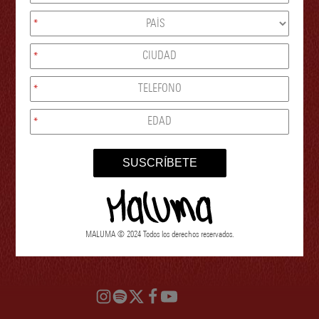
Get notified when new events are announced in
*
your area.
to be notified of new tour dates,
click the RSVP link below.
*
RSVP
*
*
SUSCRÍBETE
MALUMA © 2024 Todos los derechos reservados.